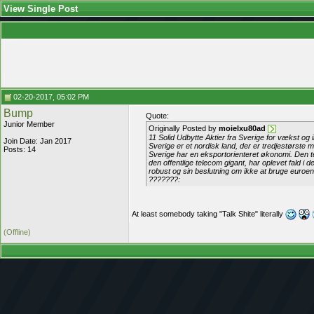
View Single Post
02-20-2017, 05:02 PM
Bump
Quote:
Junior Member
Originally Posted by
moielxu80ad
11 Solid Udbytte Aktier fra Sverige for vækst og
Join Date: Jan 2017
Sverige er et nordisk land, der er tredjestørste
Posts: 14
Sverige har en eksportorienteret økonomi. Den t
den offentlige telecom gigant, har oplevet fald 
robust og sin beslutning om ikke at bruge euroen
???????:
At least somebody taking "Talk Shite" literally
(Offline)