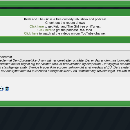
Keith and The Girl is a free comedy talk show and podcast
Check out the recent shows
Click here
to get Keith and The Girl free on iTunes.
Click here
to get the podcast RSS feed.
Click here
to watch all the videos on our YouTube channel.
 indkomst
 medlem af Den Europæiske Union, når rangeret efter område. Det er den anden mostcompetitiv
ekniske sektor tegner sig for næsten 50% af produktionen og eksporten. De vigtigste ressour
i det statslige ejerskab. Sverige bruger ikke euroen, selvom det er et medlem af EU. Det i st
 har beskyttet dem fra eurozonen statsgældskrise i vid udstrækning. udvekslinger. En kort di