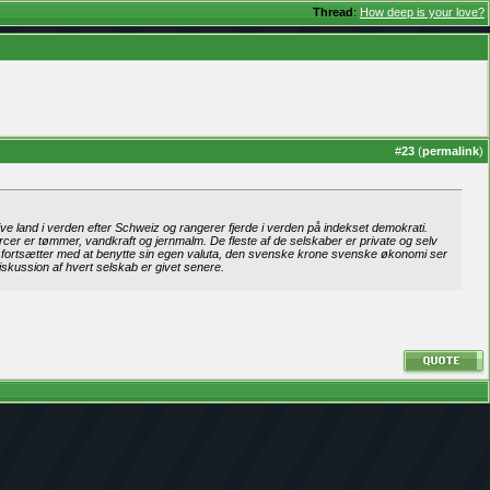
Thread
:
How deep is your love?
#
23
(
permalink
)
e land i verden efter Schweiz og rangerer fjerde i verden på indekset demokrati.
cer er tømmer, vandkraft og jernmalm. De fleste af de selskaber er private og selv
edet fortsætter med at benytte sin egen valuta, den svenske krone svenske økonomi ser
skussion af hvert selskab er givet senere.